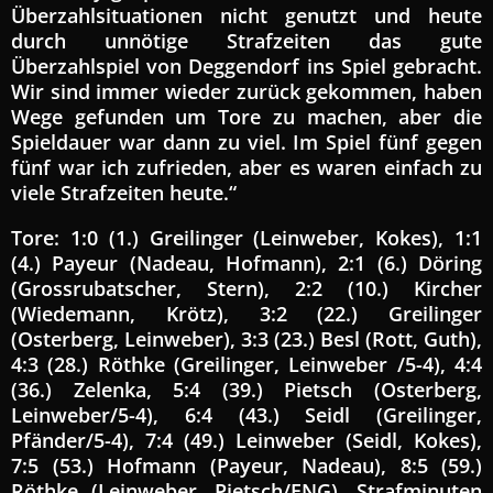
Überzahlsituationen nicht genutzt und heute
durch unnötige Strafzeiten das gute
Überzahlspiel von Deggendorf ins Spiel gebracht.
Wir sind immer wieder zurück gekommen, haben
Wege gefunden um Tore zu machen, aber die
Spieldauer war dann zu viel. Im Spiel fünf gegen
fünf war ich zufrieden, aber es waren einfach zu
viele Strafzeiten heute.“
Tore: 1:0 (1.) Greilinger (Leinweber, Kokes), 1:1
(4.) Payeur (Nadeau, Hofmann), 2:1 (6.) Döring
(Grossrubatscher, Stern), 2:2 (10.) Kircher
(Wiedemann, Krötz), 3:2 (22.) Greilinger
(Osterberg, Leinweber), 3:3 (23.) Besl (Rott, Guth),
4:3 (28.) Röthke (Greilinger, Leinweber /5-4), 4:4
(36.) Zelenka, 5:4 (39.) Pietsch (Osterberg,
Leinweber/5-4), 6:4 (43.) Seidl (Greilinger,
Pfänder/5-4), 7:4 (49.) Leinweber (Seidl, Kokes),
7:5 (53.) Hofmann (Payeur, Nadeau), 8:5 (59.)
Röthke (Leinweber, Pietsch/ENG). Strafminuten