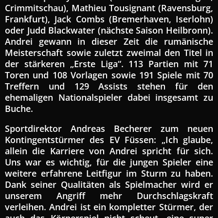
Crimmitschau), Mathieu Tousignant (Ravensburg,
Frankfurt), Jack Combs (Bremerhaven, Iserlohn)
oder Judd Blackwater (nächste Saison Heilbronn).
Andrei gewann in dieser Zeit die rumänische
Meisterschaft sowie zuletzt zweimal den Titel in
der stärkeren „Erste Liga“. 113 Partien mit 71
Toren und 108 Vorlagen sowie 191 Spiele mit 70
Treffern und 129 Assists stehen für den
ehemaligen Nationalspieler dabei insgesamt zu
Buche.
Sportdirektor Andreas Becherer zum neuen
Kontingentstürmer des EV Füssen: „Ich glaube,
allein die Karriere von Andrei spricht für sich.
Uns war es wichtig, für die jungen Spieler eine
weitere erfahrene Leitfigur im Sturm zu haben.
Dank seiner Qualitäten als Spielmacher wird er
unserem Angriff mehr Durchschlagskraft
verleihen. Andrei ist ein kompletter Stürmer, der
auch das Körperspiel nicht scheut, eine super