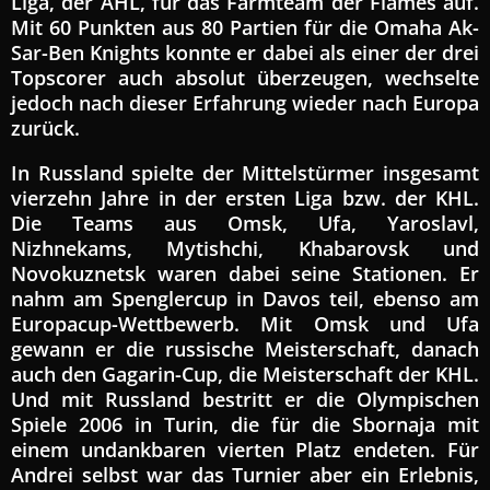
Liga, der AHL, für das Farmteam der Flames auf.
Mit 60 Punkten aus 80 Partien für die Omaha Ak-
Sar-Ben Knights konnte er dabei als einer der drei
Topscorer auch absolut überzeugen, wechselte
jedoch nach dieser Erfahrung wieder nach Europa
zurück.
In Russland spielte der Mittelstürmer insgesamt
vierzehn Jahre in der ersten Liga bzw. der KHL.
Die Teams aus Omsk, Ufa, Yaroslavl,
Nizhnekams, Mytishchi, Khabarovsk und
Novokuznetsk waren dabei seine Stationen. Er
nahm am Spenglercup in Davos teil, ebenso am
Europacup-Wettbewerb. Mit Omsk und Ufa
gewann er die russische Meisterschaft, danach
auch den Gagarin-Cup, die Meisterschaft der KHL.
Und mit Russland bestritt er die Olympischen
Spiele 2006 in Turin, die für die Sbornaja mit
einem undankbaren vierten Platz endeten. Für
Andrei selbst war das Turnier aber ein Erlebnis,