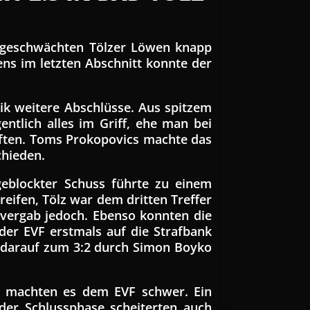
tzgeschwächten Tölzer Löwen knapp
nens im letzten Abschnitt konnte der
vik weitere Abschlüsse. Aus spitzem
ntlich alles im Griff, ehe man bei
urften. Toms Prokopovics machte das
chieden.
geblockter Schuss führte zu einem
eifen, Tölz war dem dritten Treffer
 vergab jedoch. Ebenso konnten die
der EVF erstmals auf die Strafbank
rz darauf zum 3:2 durch Simon Boyko
nd machten es dem EVF schwer. Ein
 der Schlussphase scheiterten auch