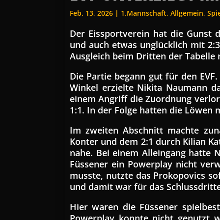
Feb. 13, 2026
|
1.Mannschaft
,
Allgemein
,
Spi
Der Eissportverein hat die Gunst
und auch etwas unglücklich mit 2:3 
Ausgleich beim Dritten der Tabelle 
Die Partie begann gut für den EVF.
Winkel erzielte Nikita Naumann da
einem Angriff die Zuordnung verlor
1:1. In der Folge hatten die Löwen
Im zweiten Abschnitt machte zunä
Konter und dem 2:1 durch Kilian Ka
nahe. Bei einem Alleingang hatte 
Füssener ein Powerplay nicht verw
musste, nutzte das Prokopovics sof
und damit war für das Schlussdritt
Hier waren die Füssener spielbes
Powerplay konnte nicht genutzt we