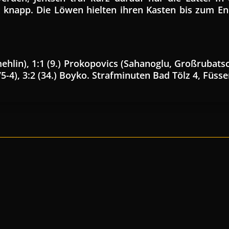
knapp. Die Löwen hielten ihren Kasten bis zum En
hlin), 1:1 (9.) Prokopovics (Sahanoglu, Großrubatsch
/5-4), 3:2 (34.) Boyko. Strafminuten Bad Tölz 4, Füss