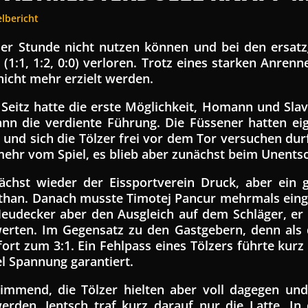
elbericht
 der Stunde nicht nutzen können und bei den ersa
(1:1, 1:2, 0:0) verloren. Trotz eines starken Anren
nicht mehr erzielt werden.
 Seitz hatte die erste Möglichkeit, Homann und Sla
nn die verdiente Führung. Die Füssener hatten eige
 und sich die Tölzer frei vor dem Tor versuchen d
 mehr vom Spiel, es blieb aber zunächst beim Unents
chst wieder der Eissportverein Druck, aber ein 
than. Danach musste Timotej Pancur mehrmals eingr
Neudecker aber den Ausgleich auf dem Schläger, er
erten. Im Gegensatz zu den Gastgebern, denn als 
ort zum 3:1. Ein Fehlpass eines Tölzers führte ku
el Spannung garantiert.
timmend, die Tölzer hielten aber voll dagegen u
rden, Jentsch traf kurz darauf nur die Latte. In