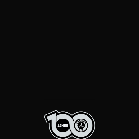
Er hatte keine einfache letzte
Spielzeit, konnte insgesamt nur 23
Spiele bestreiten. Doch er griff
immer wieder an und beim EV
Füssen weiß man, was...