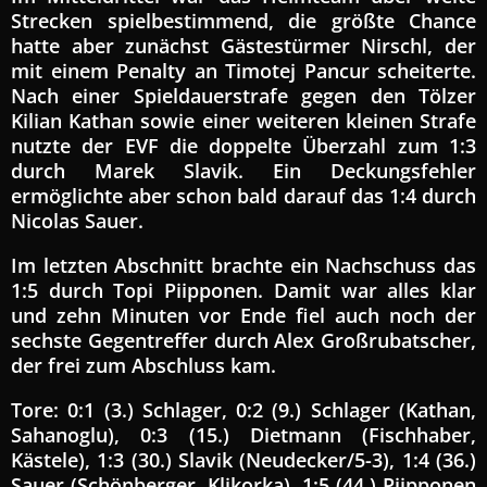
Strecken spielbestimmend, die größte Chance
hatte aber zunächst Gästestürmer Nirschl, der
mit einem Penalty an Timotej Pancur scheiterte.
Nach einer Spieldauerstrafe gegen den Tölzer
Kilian Kathan sowie einer weiteren kleinen Strafe
nutzte der EVF die doppelte Überzahl zum 1:3
durch Marek Slavik. Ein Deckungsfehler
ermöglichte aber schon bald darauf das 1:4 durch
Nicolas Sauer.
Im letzten Abschnitt brachte ein Nachschuss das
1:5 durch Topi Piipponen. Damit war alles klar
und zehn Minuten vor Ende fiel auch noch der
sechste Gegentreffer durch Alex Großrubatscher,
der frei zum Abschluss kam.
Tore: 0:1 (3.) Schlager, 0:2 (9.) Schlager (Kathan,
Sahanoglu), 0:3 (15.) Dietmann (Fischhaber,
Kästele), 1:3 (30.) Slavik (Neudecker/5-3), 1:4 (36.)
Sauer (Schönberger, Klikorka), 1:5 (44.) Piipponen