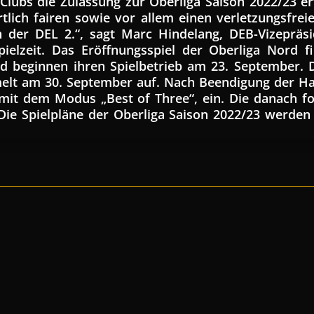
 Clubs die Zulassung zur Oberliga Saison 2022/23 
rtlich fairen sowie vor allem einen verletzungsfre
n der DEL 2.“, sagt Marc Hindelang, DEB-Vizepräs
ielzeit. Das Eröffnungsspiel der Oberliga Nord f
rd beginnen ihren Spielbetrieb am 23. September. 
elt am 30. September auf. Nach Beendigung der Ha
 mit dem Modus „Best of Three“, ein. Die danach f
Die Spielpläne der Oberliga Saison 2022/23 werden in