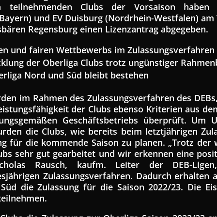
en teilnehmenden Clubs der Vorsaison haben 
(Bayern) und EV Duisburg (Nordrhein-Westfalen) am
isbären Regensburg einen Lizenzantrag abgegeben.
ren und fairen Wettbewerbs im Zulassungsverfahren
icklung der Oberliga Clubs trotz ungünstiger Rahme
rliga Nord und Süd bleibt bestehen
den im Rahmen des Zulassungsverfahren des DEBs, 
eistungsfähigkeit der Clubs ebenso Kriterien aus d
nungsgemäßen Geschäftsbetriebs überprüft. Um 
rden die Clubs, wie bereits beim letztjährigen Zul
ng für die kommende Saison zu planen. „Trotz der
s sehr gut gearbeitet und wir erkennen eine positi
cholas Rausch, kaufm. Leiter der DEB-Ligen,
esjährigen Zulassungsverfahren. Dadurch erhalten all
Süd die Zulassung für die Saison 2022/23. Die E
 teilnehmen.