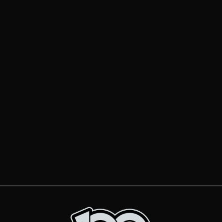
Er hatte keine einfache letzte
Spielzeit, konnte insgesamt nur 23
Spiele bestreiten. Doch er griff
immer wieder an und beim EV
Füssen weiß man, was...