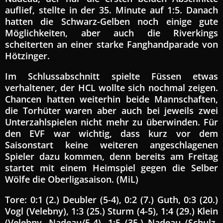
auflief, stellte in der 35. Minute auf 1:5. Danach
hatten die Schwarz-Gelben noch einige gute
Möglichkeiten, aber auch die Riverkings
scheiterten an einer starke Fanghandparade von
Hötzinger.
Im Schlussabschnitt spielte Füssen etwas
verhaltener, der HCL wollte sich nochmal zeigen.
Chancen hatten weiterhin beide Mannschaften,
die Torhüter waren aber auch bei jeweils zwei
Unterzahlspielen nicht mehr zu überwinden. Für
den EVF war wichtig, dass kurz vor dem
Saisonstart keine weiteren angeschlagenen
Spieler dazu kommen, denn bereits am Freitag
startet mit einem Heimspiel gegen die Selber
Wölfe die Oberligasaison. (MiL)
Tore: 0:1 (2.) Deubler (5-4), 0:2 (7.) Guth, 0:3 (20.)
Vogl (Velebny), 1:3 (25.) Sturm (4-5), 1:4 (29.) Klein
(Velebny, Nadeau/5-4), 1:5 (35.) Nadeau (Schulz,